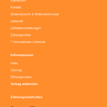
Impressum
Kontakt
päckträger
Widerrufsrecht & Widerrufsformular
hnellspanner
Lieferzeit
Lieferbeschränkungen
ngle Speed Zubehör
Zahlungsmittel
* Informationen Lieferzeit
Informationen
Index
Sitemap
Öffnungszeiten
Vertrag widerrufen
Zahlungsmethoden