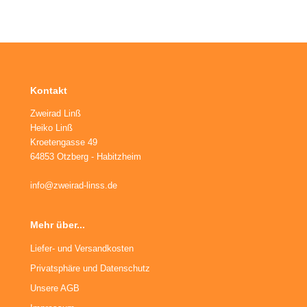
ikes
ufradsätze Bahnrad Singlespeed
aschenhalter
rbelgarnituren
nderräder
aschen
imano Teile
haltaugen
bendynamos und Beleuchtung
Kontakt
ttelstützklemmen
hloff Naben und Teile
Zweirad Linß
ge
dale
Heiko Linß
Kroetengasse 49
64853 Otzberg - Habitzheim
änder
rkzeug
info@zweirad-linss.de
mputer
hutzbleche
Mehr über...
ftpumpen
Liefer- und Versandkosten
Privatsphäre und Datenschutz
hläuche u. Felgenbänder
Unsere AGB
ifen