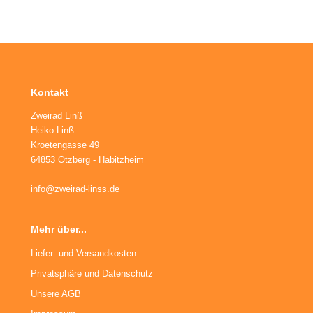
ikes
ufradsätze Bahnrad Singlespeed
aschenhalter
nderräder
aschen
haltaugen
Kontakt
ttelstützklemmen
Zweirad Linß
ge
Heiko Linß
Kroetengasse 49
64853 Otzberg - Habitzheim
änder
info@zweirad-linss.de
Mehr über...
Liefer- und Versandkosten
Privatsphäre und Datenschutz
Unsere AGB