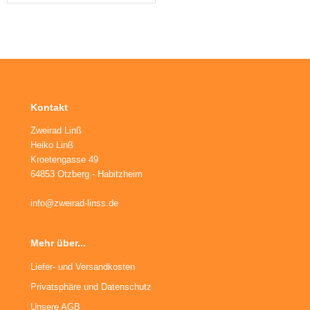
ikes
ufradsätze Bahnrad Singlespeed
aschenhalter
nderräder
aschen
haltaugen
ttelstützklemmen
Kontakt
ge
Zweirad Linß
Heiko Linß
änder
Kroetengasse 49
64853 Otzberg - Habitzheim
info@zweirad-linss.de
Mehr über...
Liefer- und Versandkosten
Privatsphäre und Datenschutz
Unsere AGB