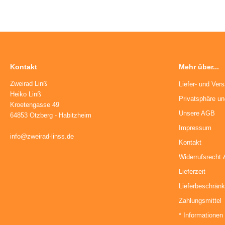
ikes
ufradsätze Bahnrad Singlespeed
aschenhalter
nderräder
aschen
haltaugen
Kontakt
Mehr über...
ttelstützklemmen
Zweirad Linß
Liefer- und Ver
ge
Heiko Linß
Privatsphäre u
Kroetengasse 49
Unsere AGB
änder
64853 Otzberg - Habitzheim
Impressum
info@zweirad-linss.de
Kontakt
Widerrufsrecht 
Lieferzeit
Lieferbeschrän
Zahlungsmittel
* Informationen 