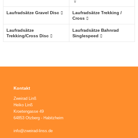
ikes
aschenhalter
Laufradsätze Gravel Disc
Laufradsätze Trekking /
nderräder
aschen
Cross
Laufradsätze
Laufradsätze Bahnrad
haltaugen
Trekking/Cross Disc
Singlespeed
ttelstützklemmen
ge
änder
Kontakt
Zweirad Linß
Heiko Linß
Kroetengasse 49
64853 Otzberg - Habitzheim
info@zweirad-linss.de