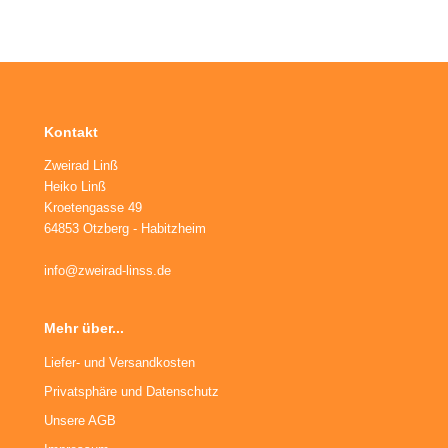
ikes
ufradsätze Bahnrad Singlespeed
aschenhalter
nderräder
aschen
haltaugen
Kontakt
ttelstützklemmen
Zweirad Linß
ge
Heiko Linß
Kroetengasse 49
64853 Otzberg - Habitzheim
änder
info@zweirad-linss.de
Mehr über...
Liefer- und Versandkosten
Privatsphäre und Datenschutz
Unsere AGB