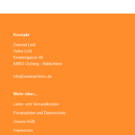
ikes
ufradsätze Bahnrad Singlespeed
aschenhalter
nderräder
aschen
haltaugen
Kontakt
ttelstützklemmen
Zweirad Linß
Heiko Linß
ge
Kroetengasse 49
64853 Otzberg - Habitzheim
änder
info@zweirad-linss.de
Mehr über...
Liefer- und Versandkosten
Privatsphäre und Datenschutz
Unsere AGB
Impressum