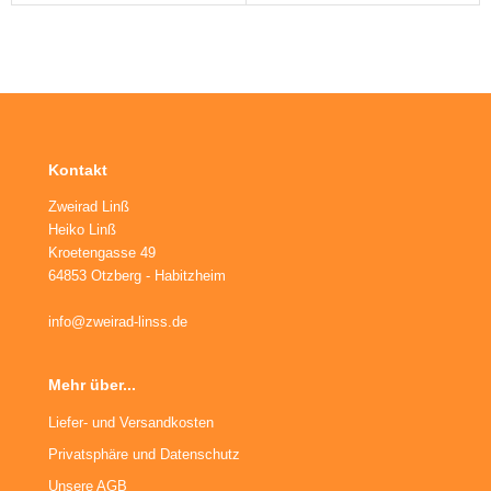
ikes
ufradsätze Bahnrad Singlespeed
aschenhalter
nderräder
aschen
haltaugen
ttelstützklemmen
Kontakt
ge
Zweirad Linß
Heiko Linß
änder
Kroetengasse 49
64853 Otzberg - Habitzheim
info@zweirad-linss.de
Mehr über...
Liefer- und Versandkosten
Privatsphäre und Datenschutz
Unsere AGB