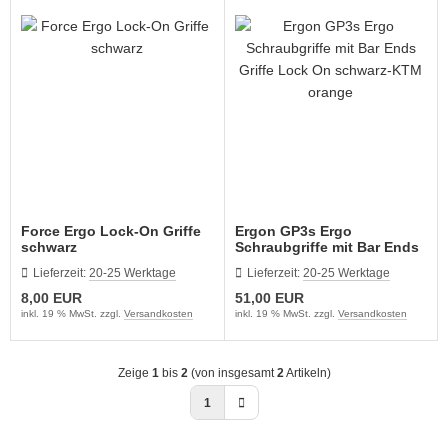
ikes
ufradsätze Bahnrad Singlespeed
nderräder
Force Ergo Lock-On Griffe
Ergon GP3s Ergo
schwarz
Schraubgriffe mit Bar Ends
Griffe Lock On schwarz-
Lieferzeit:
20-25 Werktage
Lieferzeit:
20-25 Werktage
KTM orange
8,00 EUR
51,00 EUR
inkl. 19 % MwSt. zzgl.
Versandkosten
inkl. 19 % MwSt. zzgl.
Versandkosten
Zeige
1
bis
2
(von insgesamt
2
Artikeln)
1