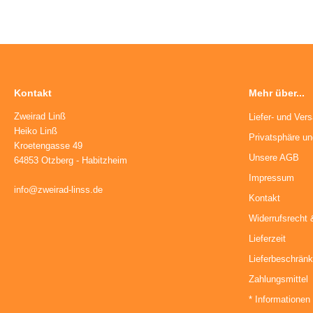
Kontakt
Mehr über...
Zweirad Linß
Liefer- und Ver
Heiko Linß
Privatsphäre u
Kroetengasse 49
Unsere AGB
64853 Otzberg - Habitzheim
Impressum
info@zweirad-linss.de
Kontakt
Widerrufsrecht 
Lieferzeit
Lieferbeschrän
Zahlungsmittel
* Informationen 