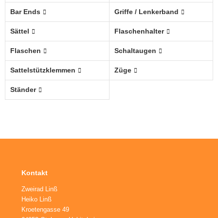
ikes
ufradsätze Bahnrad Singlespeed
Bar Ends
Griffe / Lenkerband
nderräder
Sättel
Flaschenhalter
Flaschen
Schaltaugen
Sattelstützklemmen
Züge
Ständer
Kontakt
Zweirad Linß
Heiko Linß
Kroetengasse 49