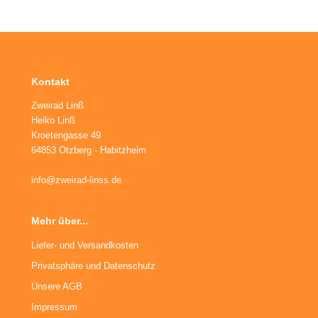
ufradsätze Bahnrad Singlespeed
aschenhalter
rbelgarnituren
aschen
imano Teile
haltaugen
bendynamos und Beleuchtung
Kontakt
ttelstützklemmen
hloff Naben und Teile
Zweirad Linß
Heiko Linß
ge
dale
Kroetengasse 49
64853 Otzberg - Habitzheim
änder
rkzeug
info@zweirad-linss.de
mputer
Mehr über...
hutzbleche
Liefer- und Versandkosten
ftpumpen
Privatsphäre und Datenschutz
hläuche u. Felgenbänder
Unsere AGB
Impressum
ifen