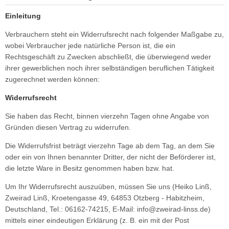
ikes
ufradsätze Bahnrad Singlespeed
aschenhalter
rbelgarnituren
Einleitung
nderräder
aschen
imano Teile
Verbrauchern steht ein Widerrufsrecht nach folgender Maßgabe zu,
wobei Verbraucher jede natürliche Person ist, die ein
haltaugen
bendynamos und Beleuchtung
Rechtsgeschäft zu Zwecken abschließt, die überwiegend weder
ihrer gewerblichen noch ihrer selbständigen beruflichen Tätigkeit
ttelstützklemmen
hloff Naben und Teile
zugerechnet werden können:
ge
dale
Widerrufsrecht
Sie haben das Recht, binnen vierzehn Tagen ohne Angabe von
änder
rkzeug
Gründen diesen Vertrag zu widerrufen.
mputer
Die Widerrufsfrist beträgt vierzehn Tage ab dem Tag, an dem Sie
oder ein von Ihnen benannter Dritter, der nicht der Beförderer ist,
hutzbleche
die letzte Ware in Besitz genommen haben bzw. hat.
ftpumpen
Um Ihr Widerrufsrecht auszuüben, müssen Sie uns (Heiko Linß,
Zweirad Linß, Kroetengasse 49, 64853 Otzberg - Habitzheim,
hläuche u. Felgenbänder
Deutschland, Tel.: 06162-74215, E-Mail: info@zweirad-linss.de)
mittels einer eindeutigen Erklärung (z. B. ein mit der Post
ifen