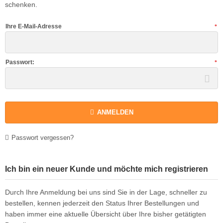
schenken.
ikes
ufradsätze Bahnrad Singlespeed
aschenhalter
rbelgarnituren
Ihre E-Mail-Adresse
nderräder
aschen
imano Teile
haltaugen
bendynamos und Beleuchtung
Passwort:
ttelstützklemmen
hloff Naben und Teile
ge
dale
ANMELDEN
änder
rkzeug
mputer
Passwort vergessen?
hutzbleche
Ich bin ein neuer Kunde und möchte mich registrieren
ftpumpen
Durch Ihre Anmeldung bei uns sind Sie in der Lage, schneller zu
hläuche u. Felgenbänder
bestellen, kennen jederzeit den Status Ihrer Bestellungen und
haben immer eine aktuelle Übersicht über Ihre bisher getätigten
ifen