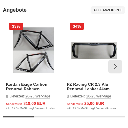
Angebote
ALLE ANZEIGEN
päckträger
hnellspanner
33%
34%
ngle Speed Zubehör
Kardan Exige Carbon
PZ Racing CR 2.3 Alu
Rennrad Rahmen
Rennrad Lenker 44cm
Rahmenkit M 49cm
Lieferzeit:
20-25 Werktage
Lieferzeit:
20-25 Werktage
schwarz-grau
819,00 EUR
25,00 EUR
Sonderpreis
Sonderpreis
inkl. 19 % MwSt. zzgl.
Versandkosten
inkl. 19 % MwSt. zzgl.
Versandkosten