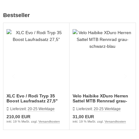
ikes
ufradsätze Bahnrad Singlespeed
aschenhalter
rbelgarnituren
Bestseller
nderräder
aschen
imano Teile
haltaugen
bendynamos und Beleuchtung
ttelstützklemmen
hloff Naben und Teile
ge
dale
änder
rkzeug
mputer
XLC Evo / Rodi Tryp 35
Velo Haibike XDuro Herren
hutzbleche
Boost Laufradsatz 27,5"
Sattel MTB Rennrad grau-
schwarz-blau
Lieferzeit:
20-25 Werktage
Lieferzeit:
20-25 Werktage
ftpumpen
210,00 EUR
31,00 EUR
inkl. 19 % MwSt. zzgl.
Versandkosten
inkl. 19 % MwSt. zzgl.
Versandkosten
hläuche u. Felgenbänder
ifen